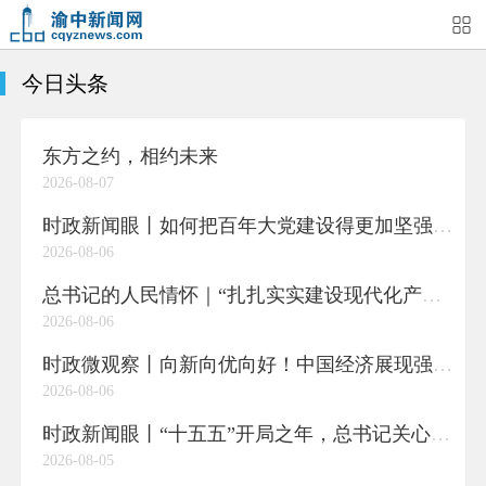
今日头条
首页
媒体关注
今日头条
热点新闻
东方之约，相约未来
渝中新闻
特别关注
部门动态
街道快讯
2026-08-07
企业信息
吃在渝中
住在渝中
行在渝中
时政新闻眼丨如何把百年大党建设得更加坚强有力？总书记这样部署
2026-08-06
游在渝中
购在渝中
娱在渝中
美图集
总书记的人民情怀｜“扎扎实实建设现代化产业体系”
2026-08-06
形象片
短视频
荟睛彩
直播回看
时政微观察丨向新向优向好！中国经济展现强大韧性和活力
2026-08-06
时政新闻眼丨“十五五”开局之年，总书记关心百姓身边这些民生大事
2026-08-05